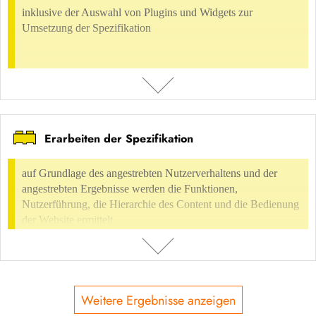
ENTHALTEN IN
inklusive der Auswahl von Plugins und Widgets zur
Umsetzung der Spezifikation
Digital Environment
Internetpräsenzen
Internet, Webdesign
Digital Environment
UX-Design
User Interface Design & Styleguide
Erarbeiten der Spezifikation
BESCHREIBUNG
inklusive der Auswahl von Plugins und Widgets zur Umsetzung der
auf Grundlage des angestrebten Nutzerverhaltens und der
Spezifikation
angestrebten Ergebnisse werden die Funktionen,
Nutzerführung, die Hierarchie des Content und die Bedienung
NUTZUNGSVERGÜTUNG
der Website ermittelt
nicht möglich
ENTHALTEN IN
Weitere Ergebnisse anzeigen
Digital Environment
Content Management Systeme
CMS Wordpress
BESCHREIBUNG
Digital Environment
Internetpräsenzen
Konzeption