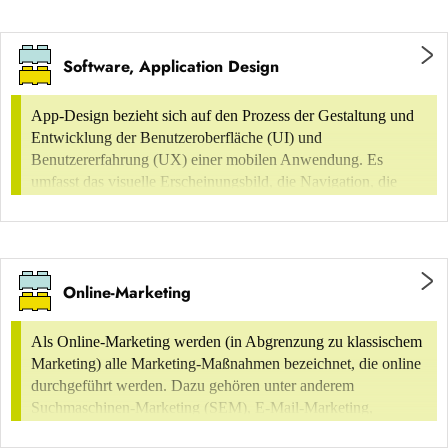
effektiv ihre Inhalte erstellen und verwalten können.
Software, Application Design
einfache Websites
App-Design bezieht sich auf den Prozess der Gestaltung und
Entwicklung der Benutzeroberfläche (UI) und
Benutzererfahrung (UX) einer mobilen Anwendung. Es
umfasst das visuelle Erscheinungsbild, die Navigation, die
Hompage aus bis zu 15 Einzelseiten
Interaktion und die Funktionalität der App.
mit bis zu 5 unterschiedlichen Layouts
einfache Struktur mit flacher Hierarchie
Online-Marketing
Als Online-Marketing werden (in Abgrenzung zu klassischem
Marketing) alle Marketing-Maßnahmen bezeichnet, die online
durchgeführt werden. Dazu gehören unter anderem
mittlere Websites
Suchmaschinen-Marketing (SEM), E-Mail-Marketing,
Affiliate-Marketing, Display Advertising und Social-Media-