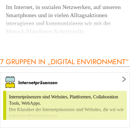
Im Internet, in sozialen Netzwerken, auf unseren
Smartphones und in vielen Alltagsaktionen
interagieren und kommunizieren wir mit der
Mensch-Maschinen-Schnittstelle.
Designer:innen von Digital Environments
gestalten digitale Räume, die ein intuitives
7 GRUPPEN IN „DIGITAL ENVIRONMENT“
Verständnis der Interaktion ermöglichen. Sie
stellen klare Navigations-Strukturen bereit und
können Erlebnisse im dreidimensionalen Raum
Internetpräsenzen
evozieren.
Internetpräsenzen sind Websites, Plattformen, Collaboration
Die Transferierung von dreidimensionalen
Tools, WebApps.
Objekten über mobile Endgeräte ist eine weitere
Der Klassiker der Internetpräsenzen sind Websites, die wir wie
Möglichkeit, Informationen zu vermitteln und
folgt klassifizieren können:
Erfahrungen zu erzeugen: 3D-Modellierungen &