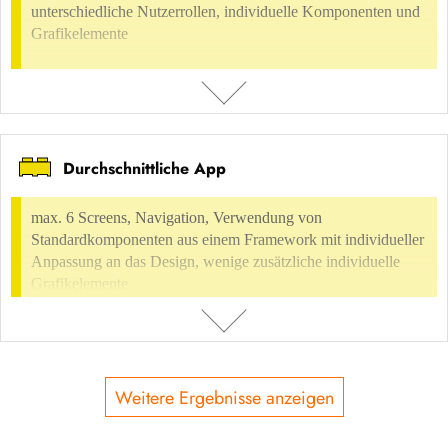
unterschiedliche Nutzerrollen, individuelle Komponenten und
möglich
Grafikelemente
ENTHALTEN IN
Digital Environment
Digitale Information/Werbung
Terminals
Kommunikationsdesign
Präsentationen, Information, Infografik
Grafische
Darstellungen
Durchschnittliche App
BESCHREIBUNG
max. 10 Screens, komplexe Navigation, eigene Komponenten,
max. 6 Screens, Navigation, Verwendung von
unterschiedliche Nutzerrollen, individuelle Komponenten und
Standardkomponenten aus einem Framework mit individueller
Grafikelemente
Anpassung an das Design, wenige zusätzliche individuelle
Grafikelemente
NUTZUNGSVERGÜTUNG
nicht möglich
ENTHALTEN IN
Weitere Ergebnisse anzeigen
BESCHREIBUNG
Digital Environment
Software, Application Design
UI-Design
max. 6 Screens, Navigation, Verwendung von Standardkomponenten