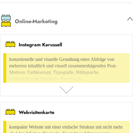
aus einem Framework mit individueller Anpassung an das Design,
wenige zusätzliche individuelle Grafikelemente
Online-Marketing
NUTZUNGSVERGÜTUNG
nicht möglich
Instagram Karussell
ENTHALTEN IN
konzetionelle und visuelle Gestaltung einer Abfolge von
Digital Environment
Software, Application Design
UI-Design
mehreren inhaltlich und visuell zusammenhägenden Post-
Motiven: Farbkonzept, Typografie, Bildsprache,
wiederkehrende Elemente, Keyvisuals …
Webvisitenkarte
BESCHREIBUNG
konzetionelle und visuelle Gestaltung einer Abfolge von mehreren
kompakte Website mit einer einfache Struktur mit nicht mehr
inhaltlich und visuell zusammenhägenden Post-Motiven: Farbkonzept,