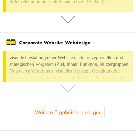
Strichzeichnung oder mit Schatten bzw. Effekten)
Corporate Website: Webdesign
BESCHREIBUNG
z.B. Navigations-Button, Grafiken, Bilder, Symbole, Designelemente,
visuelle Gestaltung einer Website nach konzeptionellen und
Banner, Animationen (einfache Strichzeichnung oder mit Schatten
strategischen Vorgaben (Ziel, Inhalt, Funktion, Nutzergruppen,
bzw. Effekten)
Nutzwert): Wireframes, visuelles Konzept, Gestaltung der
Navigation, Entwicklung der zentralen Gestaltungselemente
NUTZUNGSVERGÜTUNG
(Keyvisuals)
möglich
ENTHALTEN IN
Weitere Ergebnisse anzeigen
BESCHREIBUNG
Digital Environment
Internetpräsenzen
Grafische Elemente
visuelle Gestaltung einer Website nach konzeptionellen und
Digital Environment
UX-Design
User Interface Design & Styleguide
strategischen Vorgaben (Ziel, Inhalt, Funktion, Nutzergruppen,
Nutzwert): Wireframes, visuelles Konzept, Gestaltung der Navigation,