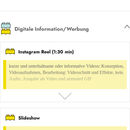
auf Grundlage des angestrebten Nutzerverhaltens und der angestrebten
Digital Environment
Internetpräsenzen
Internet, Webdesign
Ergebnisse werden die Funktionen, Nutzerführung, die Hierarchie des
Content und die Bedienung der Website ermittelt
Digitale Information/Werbung
NUTZUNGSVERGÜTUNG
nicht möglich
Instagram Reel (1:30 min)
ENTHALTEN IN
kurze und unterhaltsame oder informative Videos: Konzeption,
Digital Environment
Content Management Systeme
CMS Wordpress
Digital Environment
UX-Design
Produktanforderungen & -umfang
Videoaufnahmen, Bearbeitung: Videoschnitt und Effekte, kein
Audio, Ausgabe als Video und animated GIF
Slideshow
BESCHREIBUNG
kurze und unterhaltsame oder informative Videos: Konzeption,